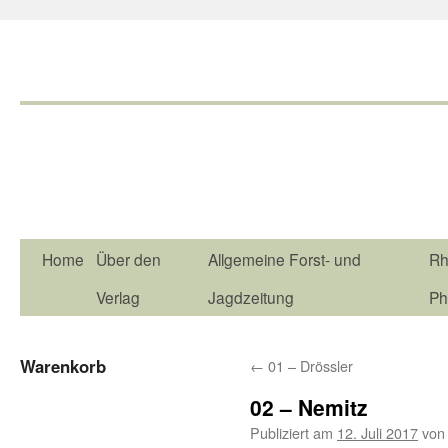
Home
Über den
Allgemeine Forst- und
Rh
Verlag
Jagdzeitung
Ph
Warenkorb
←
01 – Drössler
02 – Nemitz
Publiziert am
12. Juli 2017
von