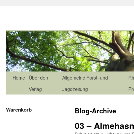
Home
Über den
Allgemeine Forst- und
Rh
Verlag
Jagdzeitung
Ph
Warenkorb
Blog-Archive
03 – Almehas
Publiziert am
9. Juli 2016
von