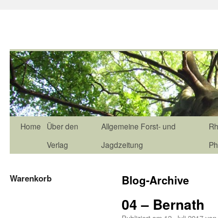
Home
Über den
Allgemeine Forst- und
Rh
Verlag
Jagdzeitung
Ph
Warenkorb
Blog-Archive
04 – Bernath
Publiziert am
12. Juli 2017
von