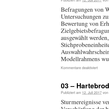
Befragungen von W
Untersuchungen zu
Bewertung von Erho
Zielgebietsbefragu
ausgewählt werden,
Stichprobeneinheit
Auswahlwahrscheinl
Modellrahmens w
Kommentare deaktiviert
03 – Hartebrod
Publiziert am
12. Juli 2017
von
Sturmereignisse ve
Verschärfung der b