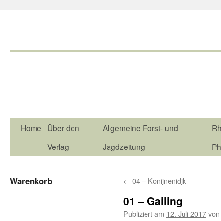
Home
Über den
Allgemeine Forst- und
Rh
Verlag
Jagdzeitung
Ph
Warenkorb
←
04 – Konijnenidjk
01 – Gailing
Publiziert am
12. Juli 2017
von