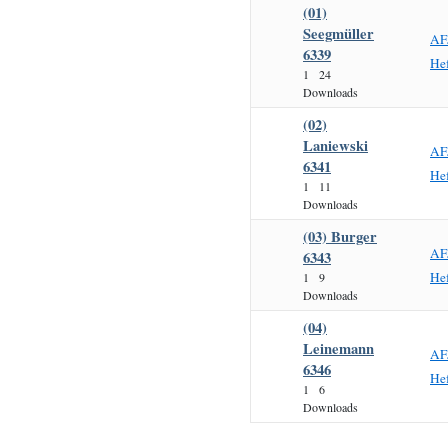
(01)
Seegmüller
AF
6339
Hef
1
24
Downloads
(02)
Laniewski
AF
6341
Hef
1
11
Downloads
(03) Burger
AF
6343
Hef
1
9
Downloads
(04)
Leinemann
AF
6346
Hef
1
6
Downloads