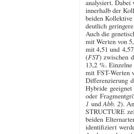
analysiert. Dabei 
innerhalb der Kol
beiden Kollektive
deutlich geringere
Auch die genetisch
mit Werten von 5
mit 4,51 und 4,57
(
F
ST
) zwischen d
13,2 %. Einzelne
mit FST-Werten v
Differenzierung de
Hybride geeignet 
oder Fragmentgrö
1
und
Abb. 2
). A
STRUCTURE zeigte
beiden Elternarte
identifiziert werd