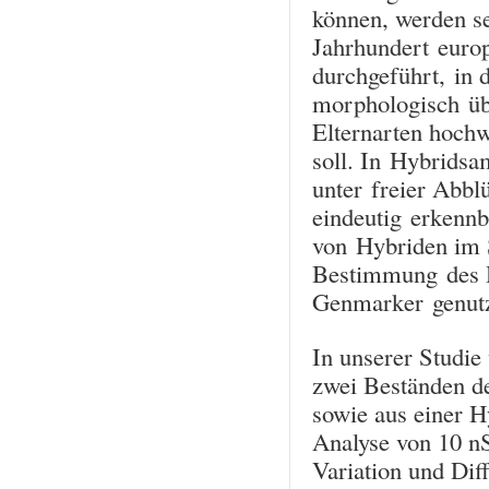
können, werden se
Jahrhundert eur
durchgeführt, in 
morphologisch üb
Elternarten hochw
soll. In Hybridsa
unter freier Abblü
eindeutig erkennb
von Hybriden im S
Bestimmung des H
Genmarker genutz
In unserer Studie
zwei Beständen d
sowie aus einer H
Analyse von 10 n
Variation und Dif