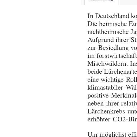
In Deutschland k
Die heimische Eu
nichtheimische Ja
Aufgrund ihrer St
zur Besiedlung vo
im forstwirtschaf
Mischwäldern. Ins
beide Lärchenarte
eine wichtige Ro
klimastabiler Wäl
positive Merkmale
neben ihrer relat
Lärchenkrebs unt
erhöhter CO2-Bin
Um möglichst effi