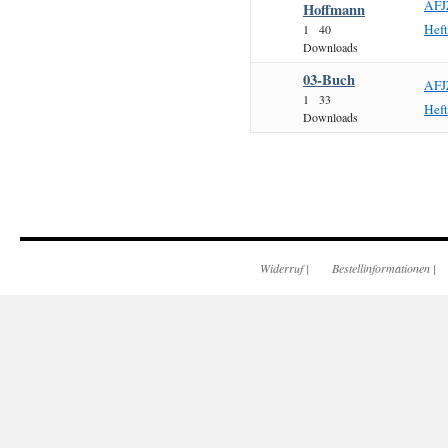
AFJ
Hoffmann
Hef
1
40
Downloads
03-Buch
AFJ
1
33
Hef
Downloads
Widerruf
|
Bestellinformationen
|