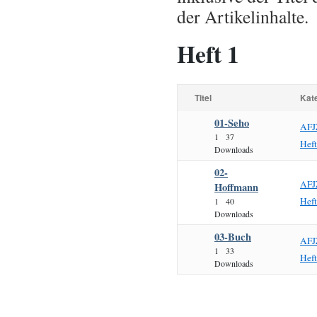
der Artikelinhalte.
Heft 1
Titel
Kat
01-Seho
AFJ
1
37
Hef
Downloads
02-
AFJ
Hoffmann
Hef
1
40
Downloads
03-Buch
AFJ
1
33
Hef
Downloads