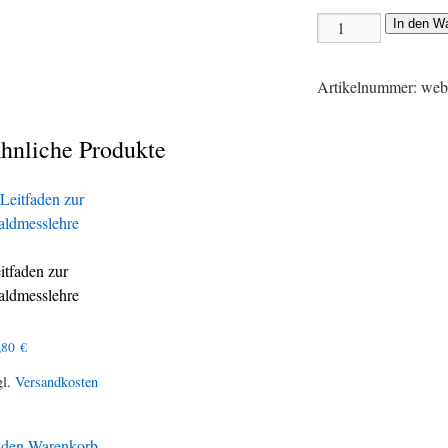
In den W
Artikelnummer:
web
hnliche Produkte
itfaden zur
ldmesslehre
,80
€
gl.
Versandkosten
 den Warenkorb