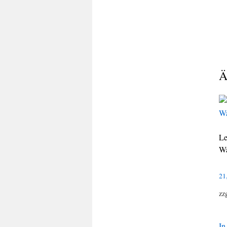
Ä
Le
Wa
21
zz
In