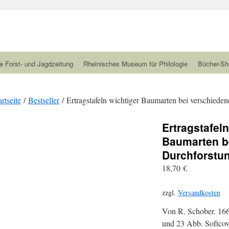
e Forst- und Jagdzeitung
Rheinisches Museum für Philologie
Bücher-Sh
artseite
/
Bestseller
/ Ertragstafeln wichtiger Baumarten bei verschiede
Ertragstafeln
Baumarten b
Durchforstu
18,70
€
zzgl.
Versandkosten
Von R. Schober. 166
und 23 Abb. Softcov