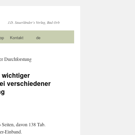
J.D. Sauerländer's Verlag, Bad Orb
op
Kontakt
de
ner Durchforstung
 wichtiger
ei verschiedener
ng
 Seiten, davon 138 Tab.
er-Einband.