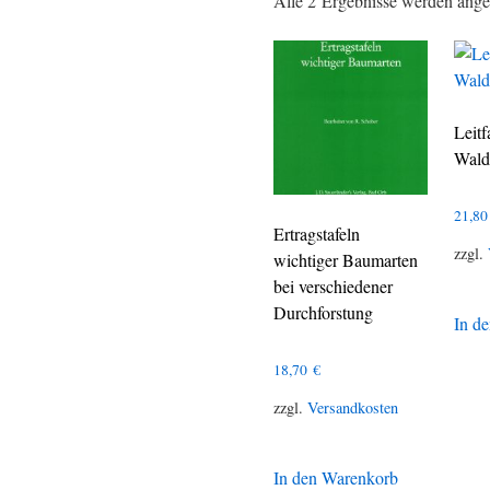
Alle 2 Ergebnisse werden ange
Leitf
Wald
21,8
Ertragstafeln
zzgl.
wichtiger Baumarten
bei verschiedener
Durchforstung
In d
18,70
€
zzgl.
Versandkosten
In den Warenkorb