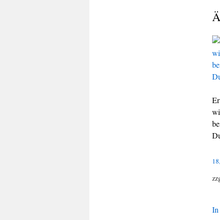
Ä
Er
wi
be
Du
18
zz
In