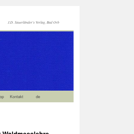
J.D. Sauerländer's Verlag, Bad Orb
op
Kontakt
de
r Waldmesslehre