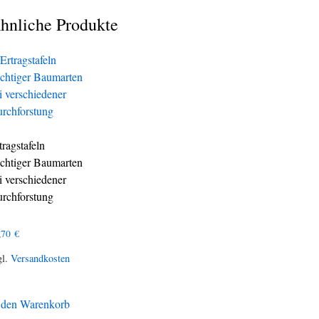
hnliche Produkte
tragstafeln
chtiger Baumarten
i verschiedener
rchforstung
,70
€
gl.
Versandkosten
 den Warenkorb