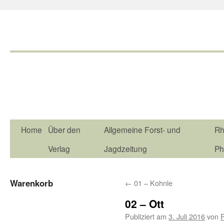
Home
Über den
Allgemeine Forst- und
Rh
Verlag
Jagdzeitung
Ph
Warenkorb
←
01 – Kohnle
02 – Ott
Publiziert am
3. Juli 2016
von