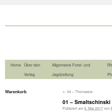
Home
Über den
Allgemeine Forst- und
Rh
Verlag
Jagdzeitung
Ph
Warenkorb
←
04 – Thomasius
01 – Smaltschinski
Publiziert am
9. Mai 2017
von