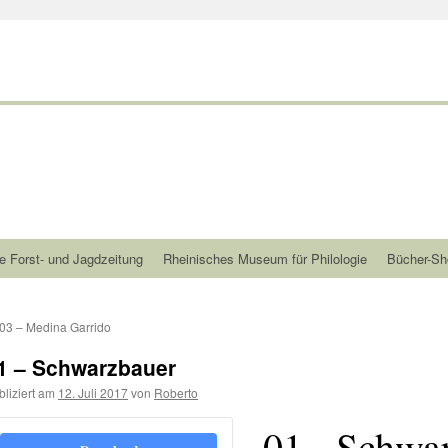
e Forst- und Jagdzeitung
Rheinisches Museum für Philologie
Bücher-Sh
03 – Medina Garrido
1 – Schwarzbauer
bliziert am
12. Juli 2017
von
Roberto
01 - Schwa