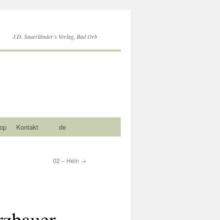
J.D. Sauerländer's Verlag, Bad Orb
op
Kontakt
de
02 – Hein
→
rzbauer