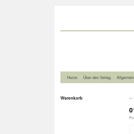
Home
Über den Verlag
Allgemein
Warenkorb
←
0
Pu