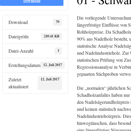
Download
Die vorliegende Untersuchung
Download
79
längerfristige Einflüsse von
Rohholzpreise. Da Schadholz 
Dateigröße
249.41 KB
90% aus Nadelholz besteht, um
statistische Analyse Nadels
Datei-Anzahl
1
und Nadelindustrieholz. Zur
statistischen Prüfung von Z
Erstellungsdatum
12. Juli 2017
Regressionsanalyse in Verbi
gepaarten Stichproben verwe
Zuletzt
12. Juli 2017
aktualisiert
Die „normalen“ jährlichen 
Schadholzanfalles haben nur 
den Nadelsägerundholzpreis (
und keinen statistisch nachw
Nadelindustrieholzpreis. Dies
hinwegtäuschen, dass besond
eine längerfristige Niveauve