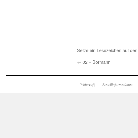
Setze ein Lesezeichen auf de
←
02 – Bormann
Widerruf
|
Bestellinformationen
|