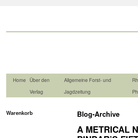
Home
Über den
Allgemeine Forst- und
Rh
Verlag
Jagdzeitung
Ph
Warenkorb
Blog-Archive
A METRICAL 