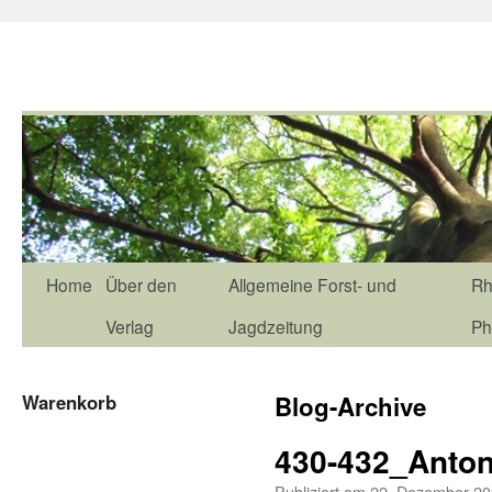
Home
Über den
Allgemeine Forst- und
Rh
Verlag
Jagdzeitung
Ph
Warenkorb
Blog-Archive
430-432_Anto
Publiziert am
22. Dezember 2