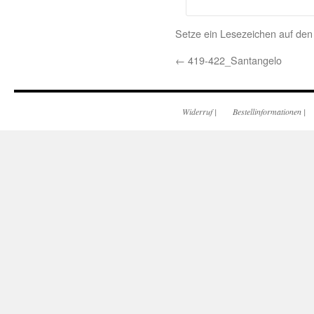
Setze ein Lesezeichen auf de
←
419-422_Santangelo
Widerruf
|
Bestellinformationen
|