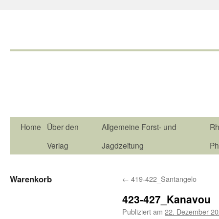
Home
Über den
Allgemeine Forst- und
Rh
Verlag
Jagdzeitung
Ph
Warenkorb
←
419-422_Santangelo
423-427_Kanavou
Publiziert am
22. Dezember 2