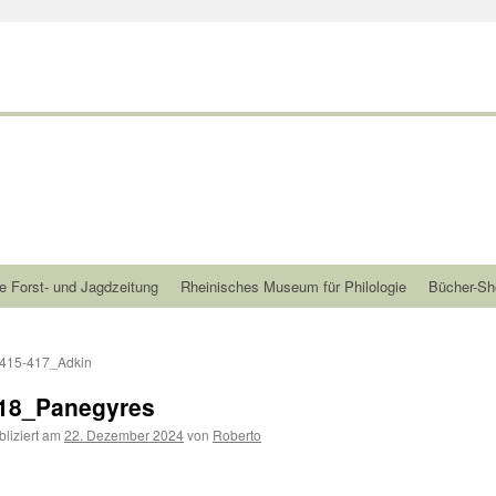
e Forst- und Jagdzeitung
Rheinisches Museum für Philologie
Bücher-Sh
415-417_Adkin
18_Panegyres
bliziert am
22. Dezember 2024
von
Roberto