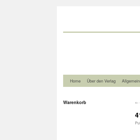
Home
Über den Verlag
Allgemein
Warenkorb
←
4
Pu