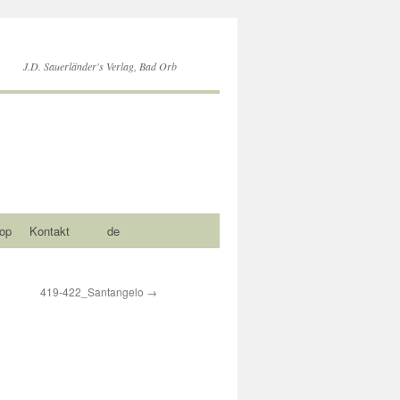
J.D. Sauerländer's Verlag, Bad Orb
op
Kontakt
de
419-422_Santangelo
→