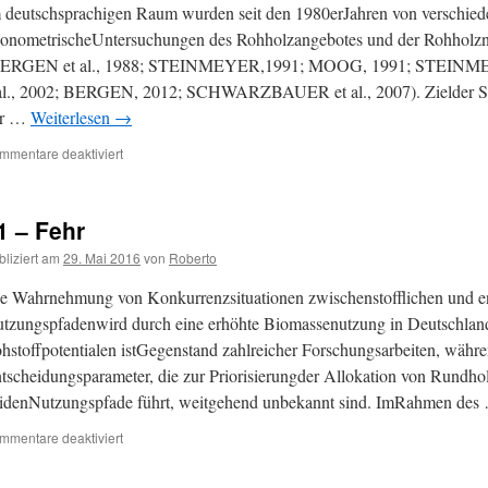
 deutschsprachigen Raum wurden seit den 1980erJahren von verschie
onometrischeUntersuchungen des Rohholzangebotes und der Rohholzn
BERGEN et al., 1988; STEINMEYER,1991; MOOG, 1991; STEIN
al., 2002; BERGEN, 2012; SCHWARZBAUER et al., 2007). Zielder St
er …
Weiterlesen
→
mmentare deaktiviert
1 – Fehr
bliziert am
29. Mai 2016
von
Roberto
e Wahrnehmung von Konkurrenzsituationen zwischenstofflichen und e
tzungspfadenwird durch eine erhöhte Biomassenutzung in Deutschland
hstoffpotentialen istGegenstand zahlreicher Forschungsarbeiten, währ
tscheidungsparameter, die zur Priorisierungder Allokation von Rundhol
idenNutzungspfade führt, weitgehend unbekannt sind. ImRahmen de
mmentare deaktiviert