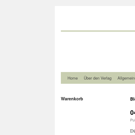
Home
Über den Verlag
Allgemein
Warenkorb
Bl
0
Pu
Di