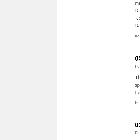
mi
Bu
Ko
Be
Ko
0
Pu
Th
sp
li
Ko
0
Pu