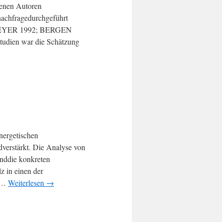
denen Autoren
achfragedurchgeführt
MEYER 1992; BERGEN
udien war die Schätzung
nergetischen
verstärkt. Die Analyse von
enddie konkreten
z in einen der
s …
Weiterlesen
→