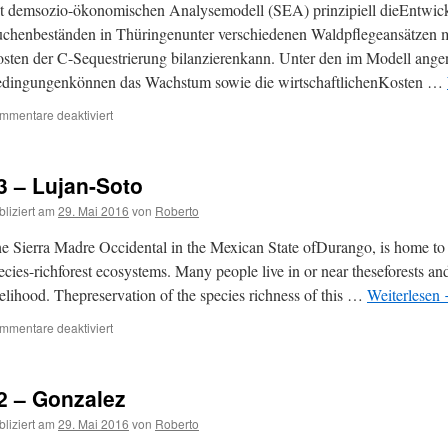
t demsozio-ökonomischen Analysemodell (SEA) prinzipiell dieEntwic
chenbeständen in Thüringenunter verschiedenen Waldpflegeansätzen m
sten der C-Sequestrierung bilanzierenkann. Unter den im Modell an
dingungenkönnen das Wachstum sowie die wirtschaftlichenKosten …
mmentare deaktiviert
3 – Lujan-Soto
bliziert am
29. Mai 2016
von
Roberto
e Sierra Madre Occidental in the Mexican State ofDurango, is home to a
ecies-richforest ecosystems. Many people live in or near theseforests an
velihood. Thepreservation of the species richness of this …
Weiterlesen
mmentare deaktiviert
2 – Gonzalez
bliziert am
29. Mai 2016
von
Roberto