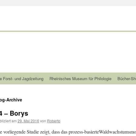
e Forst- und Jagdzeitung
Rheinisches Museum für Philologie
Bücher-Sh
og-Archive
4 – Borys
bliziert am
29. Mai 2016
von
Roberto
e vorliegende Studie zeigt, dass das prozess-basierteWaldwachstumsm