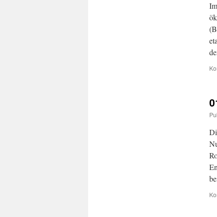
Im
ök
(
et
d
Ko
0
Pu
Di
Nu
Ro
En
be
Ko