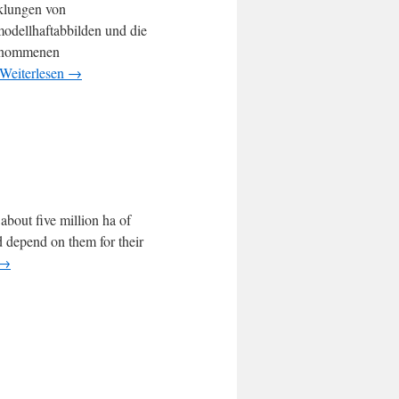
klungen von
odellhaftabbilden und die
genommenen
Weiterlesen
→
bout five million ha of
d depend on them for their
→