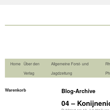
Home
Über den
Allgemeine Forst- und
Rh
Verlag
Jagdzeitung
Ph
Warenkorb
Blog-Archive
04 – Konijneni
Publiziert am
12. Juli 2017
von