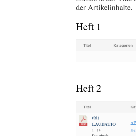
der Artikelinhalte.
Heft 1
Titel
Kategorien
Heft 2
Titel
Ka
(01)
AF
LAUDATIO
Hef
1
14
Downloads