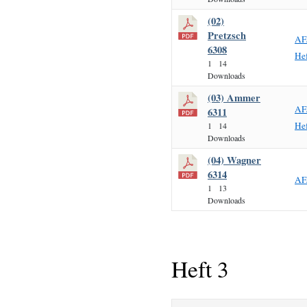
(02)
Pretzsch
AF
6308
Hef
1
14
Downloads
(03) Ammer
AF
6311
Hef
1
14
Downloads
(04) Wagner
6314
AF
1
13
Downloads
Heft 3