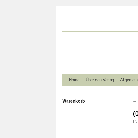
Home
Über den Verlag
Allgemein
Warenkorb
←
(
Pu