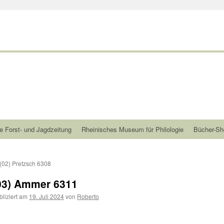
e Forst- und Jagdzeitung
Rheinisches Museum für Philologie
Bücher-Sh
(02) Pretzsch 6308
03) Ammer 6311
bliziert am
19. Juli 2024
von
Roberto