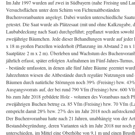
Im Jahr 1997 wurden auf zwei in Südbayern (nahe Freising und La
Versuchsflächen unter dem Schirm von Fichtenaltbeständen
Buchenvoranbauten angelegt. Dabei wurden unterschiedliche Saatu
getestet. Die Saat wurde als Plätzesaat (mit und ohne Kalkzugabe, 
Laubabdeckung nach Saat) durchgeführt; gepflanzt wurden sowohl e
zweijährige Bäumchen. Jede dieser Behandlungen wurde auf jeder 
x 18 m großen Parzellen wiederholt (Pflanzung im Abstand 2 m x 
Saatplätze 2 m x 2 m). Überleben und Wachstum des Buchenvoran
jährlich erfasst, später erfolgten Aufnahmen im Fünf-Jahres-Turnus, 
- bestände umfassten, in denen alle fünf Jahre Bäume geerntet wur
Jahrzehnten wiesen die Altbestände durch reguläre Nutzungen und 
Bäumen durch natürliche Störungen noch 39% (Freising) bzw. 43%
Ausgangsvorrats auf, der bei rund 790 Vfm (Freising) bzw. 600 Vf
bis zum Jahr 2018 gebildete Holz - volumen des Voranbaus nach P
zweijährigen Buchen betrug ca. 85 Vfm (Freising) bzw. 70 Vfm (L
entspricht damit 28% bzw. 27% des im Jahr 2018 noch aufstockende
Der Buchenvoranbau hatte nach 21 Jahren, unabhängig von der Art
Bestandsbegründung, deren Varianten sich im Jahr 2018 nur noch 
unterschieden, im Mittel eine Oberhöhe von 9,1 m und einen Brus