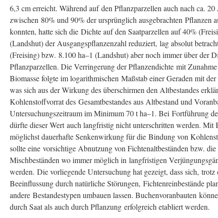
6,3 cm erreicht. Während auf den Pflanzparzellen auch nach ca. 20
zwischen 80% und 90% der ursprünglich ausgebrachten Pflanzen 
konnten, hatte sich die Dichte auf den Saatparzellen auf 40% (Frei
(Landshut) der Ausgangspflanzenzahl reduziert, lag absolut betracht
(Freising) bzw. 8.100 ha–1 (Landshut) aber noch immer über der D
Pflanzparzellen. Die Verringerung der Pflanzendichte mit Zunahme 
Biomasse folgte im logarithmischen Maßstab einer Geraden mit der
was sich aus der Wirkung des überschirmen den Altbestandes erklär
Kohlenstoffvorrat des Gesamtbestandes aus Altbestand und Voranb
Untersuchungszeitraum im Minimum 70 t ha–1. Bei Fortführung de
dürfte dieser Wert auch langfristig nicht unterschritten werden. Mit 
möglichst dauerhafte Senkenwirkung für die Bindung von Kohlenst
sollte eine vorsichtige Abnutzung von Fichtenaltbeständen bzw. die
Mischbeständen wo immer möglich in langfristigen Verjüngungsgän
werden. Die vorliegende Untersuchung hat gezeigt, dass sich, trotz 
Beeinflussung durch natürliche Störungen, Fichtenreinbestände pla
andere Bestandestypen umbauen lassen. Buchenvoranbauten können
durch Saat als auch durch Pflanzung erfolgreich etabliert werden.