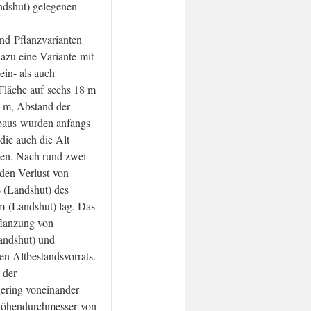
ndshut) gelegenen
nd Pflanzvarianten
dazu eine Variante mit
in- als auch
Fläche auf sechs 18 m
1 m, Abstand der
baus wurden anfangs
die auch die Alt
den. Nach rund zwei
den Verlust von
 (Landshut) des
m (Landshut) lag. Das
flanzung von
andshut) und
n Altbestandsvorrats.
 der
gering voneinander
thöhendurchmesser von