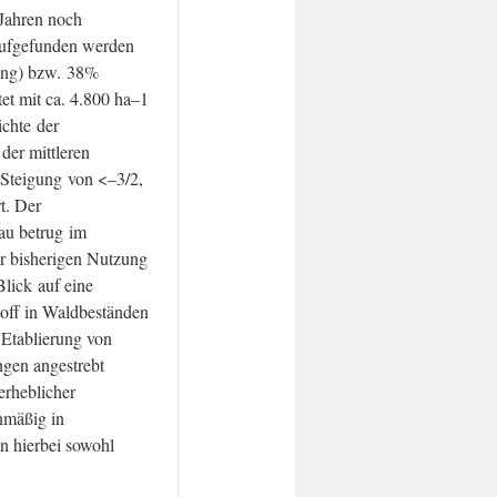
 Jahren noch
aufgefunden werden
sing) bzw. 38%
et mit ca. 4.800 ha–1
ichte der
der mittleren
 Steigung von <–3/2,
t. Der
au betrug im
r bisherigen Nutzung
Blick auf eine
off in Waldbeständen
 Etablierung von
gen angestrebt
erheblicher
nmäßig in
 hierbei sowohl