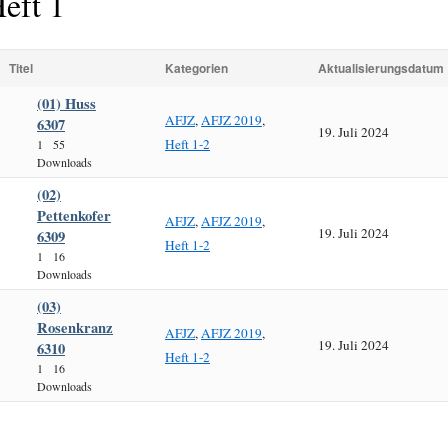
eft 1
Titel
Kategorien
Aktualisierungsdatum
(01) Huss
AFJZ
,
AFJZ 2019
,
6307
19. Juli 2024
Heft 1-2
1
55
Downloads
(02)
Pettenkofer
AFJZ
,
AFJZ 2019
,
19. Juli 2024
6309
Heft 1-2
1
16
Downloads
(03)
Rosenkranz
AFJZ
,
AFJZ 2019
,
19. Juli 2024
6310
Heft 1-2
1
16
Downloads