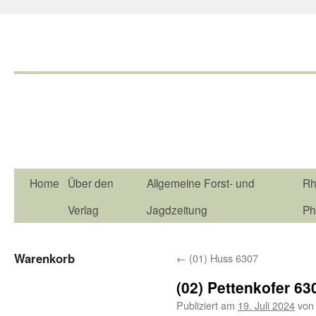
Home
Über den
Allgemeine Forst- und
Rh
Verlag
Jagdzeitung
Ph
Warenkorb
←
(01) Huss 6307
(02) Pettenkofer 63
Publiziert am
19. Juli 2024
von