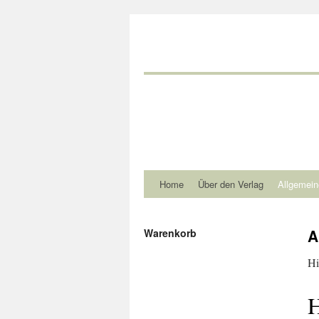
Home
Über den Verlag
Allgemein
A
Warenkorb
Hi
H