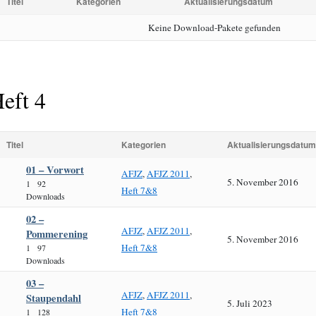
Titel
Kategorien
Aktualisierungsdatum
Keine Download-Pakete gefunden
eft 4
Titel
Kategorien
Aktualisierungsdatum
01 – Vorwort
AFJZ
,
AFJZ 2011
,
5. November 2016
1
92
Heft 7&8
Downloads
02 –
AFJZ
,
AFJZ 2011
,
Pommerening
5. November 2016
Heft 7&8
1
97
Downloads
03 –
AFJZ
,
AFJZ 2011
,
Staupendahl
5. Juli 2023
Heft 7&8
1
128