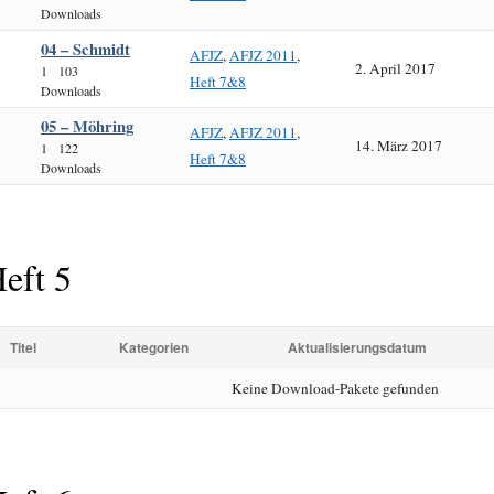
Downloads
04 – Schmidt
AFJZ
,
AFJZ 2011
,
2. April 2017
1
103
Heft 7&8
Downloads
05 – Möhring
AFJZ
,
AFJZ 2011
,
14. März 2017
1
122
Heft 7&8
Downloads
eft 5
Titel
Kategorien
Aktualisierungsdatum
Keine Download-Pakete gefunden