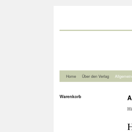
Home
Über den Verlag
Allgemein
A
Warenkorb
Hi
H