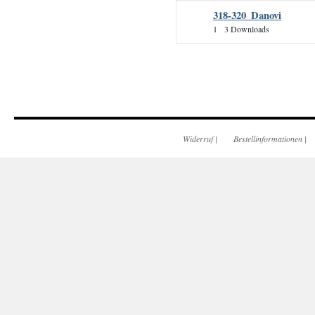
318-320_Danovi
1
3 Downloads
Widerruf
|
Bestellinformationen
|