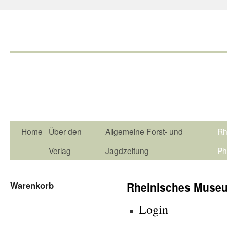
Home
Über den
Allgemeine Forst- und
Rh
Verlag
Jagdzeitung
Ph
Warenkorb
Rheinisches Museum
Login