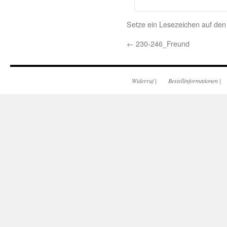
Setze ein Lesezeichen auf de
←
230-246_Freund
Widerruf
|
Bestellinformationen
|