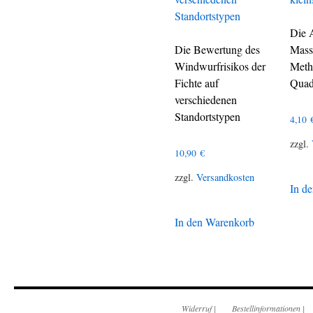
Die 
Die Bewertung des
Mass
Windwurfrisikos der
Meth
Fichte auf
Quad
verschiedenen
Standortstypen
4,10
zzgl.
10,90
€
zzgl.
Versandkosten
In d
In den Warenkorb
Widerruf
|
Bestellinformationen
|