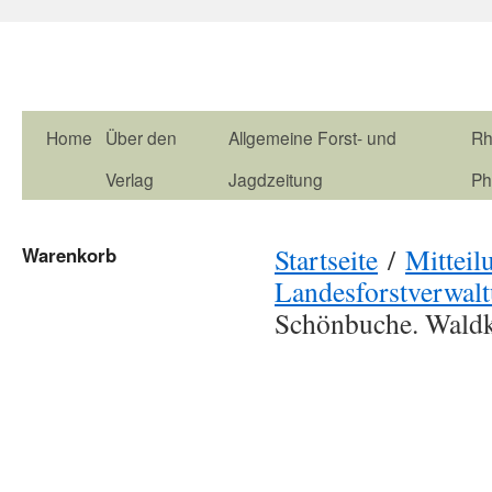
Home
Über den
Allgemeine Forst- und
Rh
Verlag
Jagdzeitung
Ph
Startseite
/
Mitteil
Warenkorb
Landesforstverwal
Schönbuche. Waldk