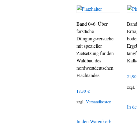
Band 046: Über
Band
forstliche
Ertr
Düngungsversuche
bode
mit spezieller
Erge
Zielsetzung für den
langf
Waldbau des
Kalk
nordwestdeutschen
Flachlandes
21,9
zzgl.
18,30
€
zzgl.
Versandkosten
In d
In den Warenkorb