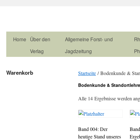
Home
Über den
Allgemeine Forst- und
Rh
Verlag
Jagdzeitung
Ph
Warenkorb
Startseite
/ Bodenkunde & Stan
Bodenkunde & Standortlehr
Alle 14 Ergebnisse werden ang
Band 004: Der
Band
heutige Stand unseres
Erge