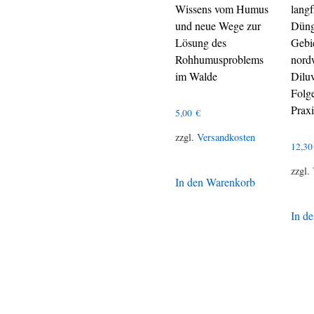
Wissens vom Humus
langf
und neue Wege zur
Düng
Lösung des
Gebi
Rohhumusproblems
nord
im Walde
Dilu
Folg
Praxi
5,00
€
zzgl.
Versandkosten
12,3
zzgl.
In den Warenkorb
In d