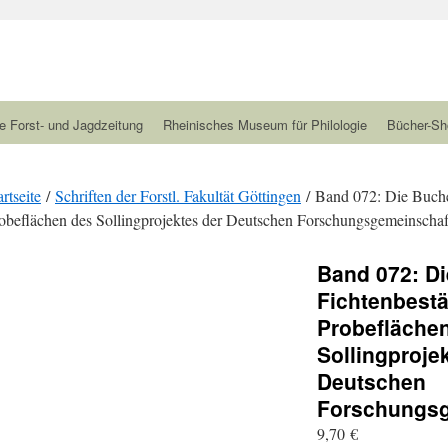
e Forst- und Jagdzeitung
Rheinisches Museum für Philologie
Bücher-Sh
artseite
/
Schriften der Forstl. Fakultät Göttingen
/ Band 072: Die Buche
obeflächen des Sollingprojektes der Deutschen Forschungsgemeinschaf
Band 072: D
Fichtenbest
Probefläche
Sollingproje
Deutschen
Forschungsg
9,70
€