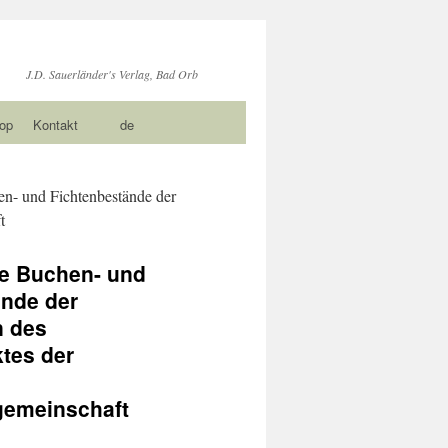
J.D. Sauerländer's Verlag, Bad Orb
op
Kontakt
de
n- und Fichtenbestände der
t
ie Buchen- und
ände der
n des
ktes der
emeinschaft