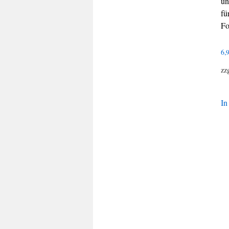
un
fü
Fo
6,
zz
In