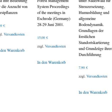
d ihre Bedeutung
Forest Management
unter Nadelwald für
r die Anzucht von
System Proceedings
Streuzersetzung,
rstpflanzen
of the meetings in
Humusbildung und
Eschrode (Germany)
allgemeine
28-29 Juni 2001.
Bodendynamik.
90
€
Grundlagen der
gl.
Versandkosten
forstlichen
15,00
€
Standortskartierung
zzgl.
Versandkosten
und Grundzüge ihrer
 den Warenkorb
Durchführung
In den Warenkorb
7,90
€
zzgl.
Versandkosten
In den Warenkorb