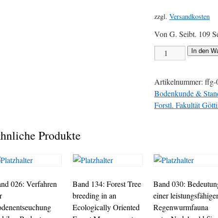
zzgl.
Versandkosten
Von G. Seibt. 109 Se
In den W
Artikelnummer:
ffg-
Bodenkunde & Stand
Forstl. Fakultät Gött
hnliche Produkte
nd 026: Verfahren
Band 134: Forest Tree
Band 030: Bedeutun
r
breeding in an
einer leistungsfähige
denentseuchung
Ecologically Oriented
Regenwurmfauna