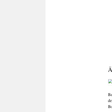
Ä
Ba
de
Bo