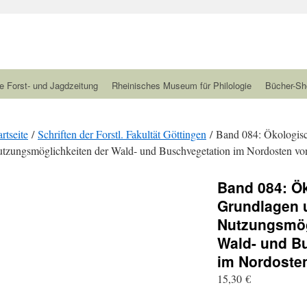
e Forst- und Jagdzeitung
Rheinisches Museum für Philologie
Bücher-Sh
artseite
/
Schriften der Forstl. Fakultät Göttingen
/ Band 084: Ökologis
tzungsmöglichkeiten der Wald- und Buschvegetation im Nordosten v
Band 084: Ö
Grundlagen 
Nutzungsmög
Wald- und B
im Nordoste
15,30
€