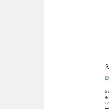
Ä
Ba
de
Bo
un