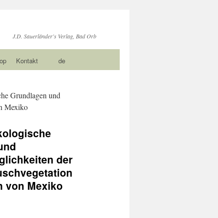
J.D. Sauerländer's Verlag, Bad Orb
op
Kontakt
de
che Grundlagen und
on Mexiko
kologische
und
lichkeiten der
uschvegetation
n von Mexiko