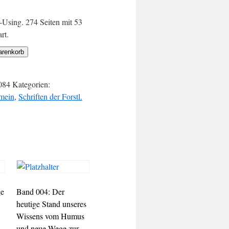
-Using. 274 Seiten mit 53
rt.
arenkorb
084
Kategorien:
emein
,
Schriften der Forstl.
ge
Band 004: Der
heutige Stand unseres
Wissens vom Humus
und neue Wege zur