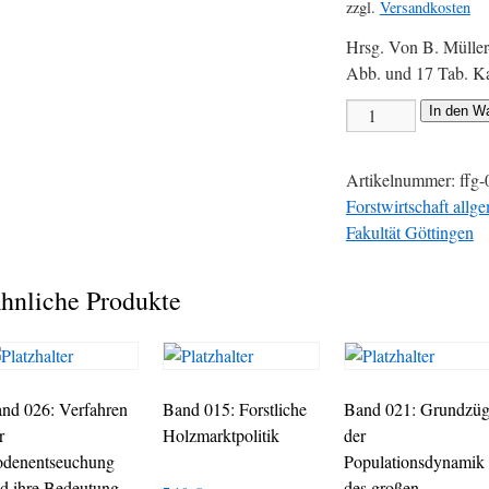
zzgl.
Versandkosten
Hrsg. Von B. Müller
Abb. und 17 Tab. Ka
In den W
Artikelnummer:
ffg-
Forstwirtschaft allg
Fakultät Göttingen
hnliche Produkte
nd 026: Verfahren
Band 015: Forstliche
Band 021: Grundzü
r
Holzmarktpolitik
der
denentseuchung
Populationsdynamik
d ihre Bedeutung
des großen