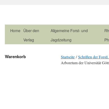
Home
Über den
Allgemeine Forst- und
Rh
Verlag
Jagdzeitung
Ph
Warenkorb
Startseite
/
Schriften der Forstl
Arboretum der Universität Göt