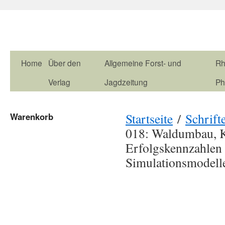
Home
Über den
Allgemeine Forst- und
Rh
Verlag
Jagdzeitung
Ph
Startseite
/
Schrift
Warenkorb
018: Waldumbau, Ka
Erfolgskennzahlen
Simulationsmodelle