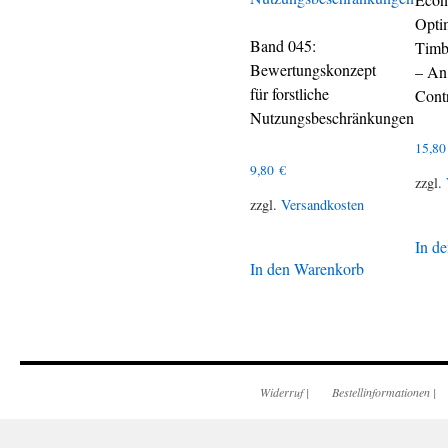
Opti
Band 045:
Timb
Bewertungskonzept
– An
für forstliche
Cont
Nutzungsbeschränkungen
15,8
9,80
€
zzgl.
zzgl.
Versandkosten
In d
In den Warenkorb
Widerruf
|
Bestellinformationen
|