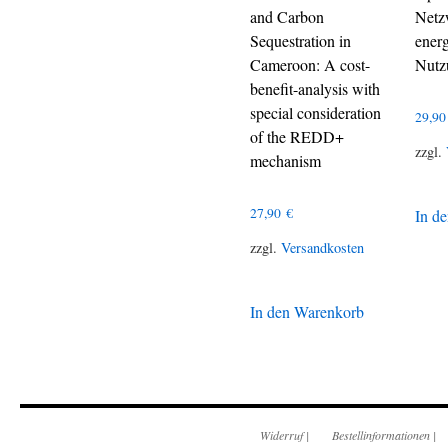
and Carbon
Netz
Sequestration in
ener
Cameroon: A cost-
Nutz
benefit-analysis with
special consideration
29,9
of the REDD+
zzgl.
mechanism
27,90
€
In d
zzgl.
Versandkosten
In den Warenkorb
Widerruf
|
Bestellinformationen
|