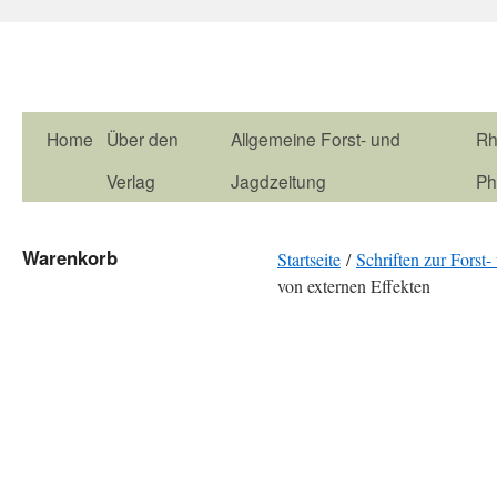
Home
Über den
Allgemeine Forst- und
Rh
Verlag
Jagdzeitung
Ph
Warenkorb
Startseite
/
Schriften zur Fors
von externen Effekten