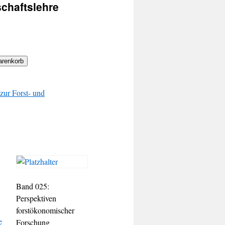
schaftslehre
arenkorb
 zur Forst- und
Band 025:
Perspektiven
forstökonomischer
Forschung