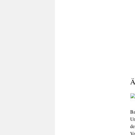
Ä
Ba
Um
de
Ve