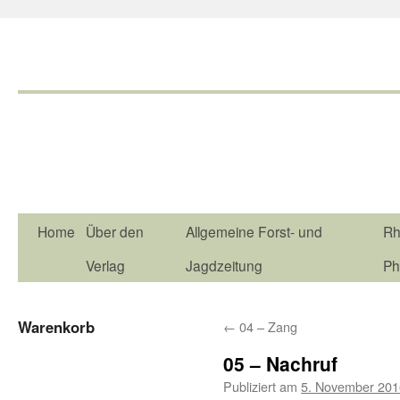
Home
Über den
Allgemeine Forst- und
Rh
Verlag
Jagdzeitung
Ph
Warenkorb
←
04 – Zang
05 – Nachruf
Publiziert am
5. November 201