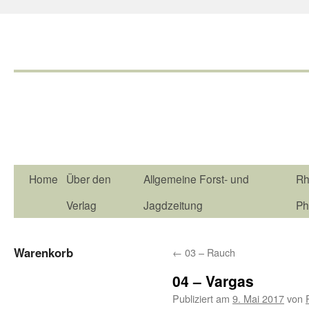
Home
Über den
Allgemeine Forst- und
Rh
Verlag
Jagdzeitung
Ph
Warenkorb
←
03 – Rauch
04 – Vargas
Publiziert am
9. Mai 2017
von