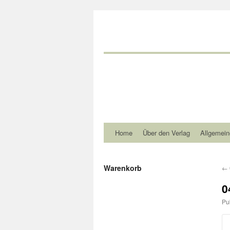
Home
Über den Verlag
Allgemein
Warenkorb
←
0
Pu