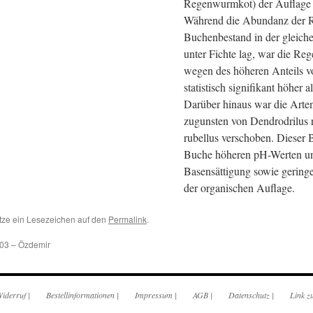
Regenwurmkot) der Auflage g
Während die Abundanz der 
Buchenbestand in der gleic
unter Fichte lag, war die R
wegen des höheren Anteils v
statistisch signifikant höher 
Darüber hinaus war die Art
zugunsten von Dendrodrilus
rubellus verschoben. Dieser 
Buche höheren pH-Werten un
Basensättigung sowie geringe
der organischen Auflage.
tze ein Lesezeichen auf den
Permalink
.
03 – Özdemir
iderruf
|
Bestellinformationen
|
Impressum
|
AGB
|
Datenschutz
|
Link z