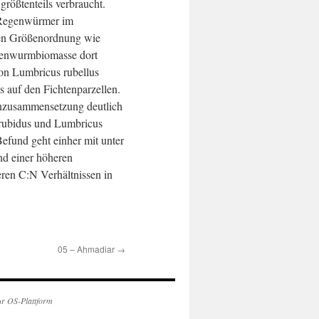
rößtenteils verbraucht.
Regenwürmer im
hen Größenordnung wie
egenwurmbiomasse dort
on Lumbricus rubellus
als auf den Fichtenparzellen.
enzusammensetzung deutlich
 rubidus und Lumbricus
Befund geht einher mit unter
d einer höheren
ren C:N Verhältnissen in
05 – Ahmadiar
→
ur OS-Plattform