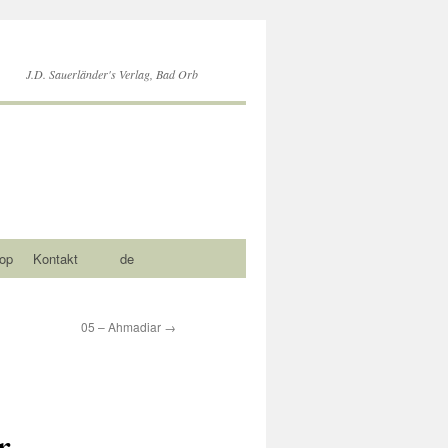
J.D. Sauerländer's Verlag, Bad Orb
op
Kontakt
de
05 – Ahmadiar
→
r