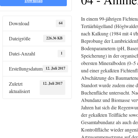
Download
In einem 99-jährigen Fichten
Download
64
Tertiärhügelland (Höglwalde
nach Kalkung (1984 mit 4 t/h
Dateigröße
226.36 KB
Beprobung der Lumbricidenf
Bodenparametern (pH, Basen
Datei-Anzahl
1
Speicherung) in der organis
obersten Mineralboden (0–5 
Erstellungsdatum
12. Juli 2017
und einer gekalkten Fichtenf
Abschätzung des Baumartenei
Zuletzt
12. Juli 2017
Standort wurde zudem eine d
aktualisiert
Buchenfläche untersucht. Na
Abundanz und Biomasse verv
Jahren hat sich die Regenwu
der gekalkten Teilfläche sowo
Gesamtabundanz als auch der
Kontrollfläche wieder angenä
Artzusammensetzung auf der 