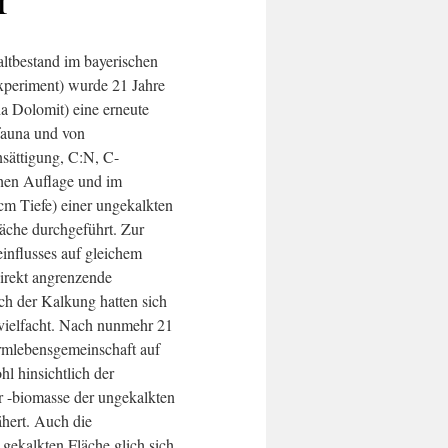
altbestand im bayerischen
xperiment) wurde 21 Jahre
a Dolomit) eine erneute
auna und von
sättigung, C:N, C-
chen Auflage und im
cm Tiefe) einer ungekalkten
läche durchgeführt. Zur
nflusses auf gleichem
irekt angrenzende
ch der Kalkung hatten sich
ielfacht. Nach nunmehr 21
rmlebensgemeinschaft auf
hl hinsichtlich der
 -biomasse der ungekalkten
hert. Auch die
gekalkten Fläche glich sich