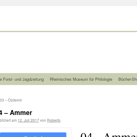
e Forst- und Jagdzeitung
Rheinisches Museum für Philologie
Bücher-Sh
03 – Özdemir
4 – Ammer
bliziert am
12. Juli 2017
von
Roberto
04 - Amme