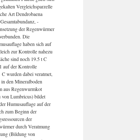
gekalten Vergleichsparzelle
ische Art Dendrobaena
. Gesamtabundanz, -
nsetzung der Regenwürmer
verbunden. Die
musauflage haben sich auf
leich zur Kontrolle nahezu
läche sind noch 19.5 t C
 auf der Kontrolle
1 C wurden dabei veratmet,
l in den Mineralboden
lem aus Regenwurmkot
 von Lumbricus) bildet
der Humusauflage auf der
ich zum Beginn der
sressourcen der
nwürmer durch Veratmung
tung (Bildung von