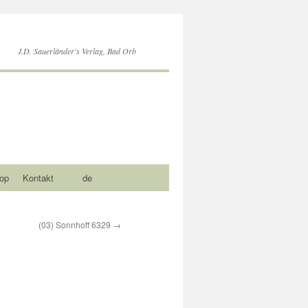
J.D. Sauerländer's Verlag, Bad Orb
op
Kontakt
de
(03) Sonnhoff 6329
→