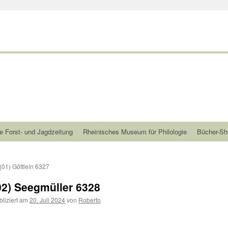
e Forst- und Jagdzeitung
Rheinisches Museum für Philologie
Bücher-Sh
(01) Göttlein 6327
02) Seegmüller 6328
bliziert am
20. Juli 2024
von
Roberto