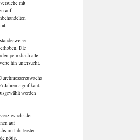
sversuche mit
en auf
unbehandelten
mit
estandesweise
 erhoben. Die
den periodisch alle
erte hin untersucht.
n Durchmesserzuwachs
 Jahren signifikant.
 ausgewählt werden
sserzuwachs der
nnen auf
hs im Jahr leisten
de nötig.