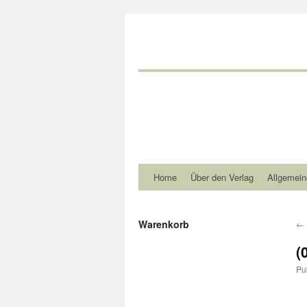
Home
Über den Verlag
Allgemein
Warenkorb
←
(
Pu