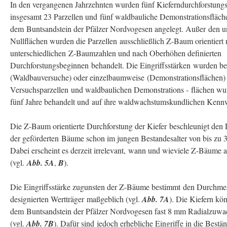
In den vergangenen Jahrzehnten wurden fünf Kieferndurchforstung
insgesamt 23 Parzellen und fünf waldbauliche Demonstrationsfläch
dem Buntsandstein der Pfälzer Nordvogesen angelegt. Außer den 
Nullflächen wurden die Parzellen ausschließlich Z-Baum orientiert 
unterschiedlichen Z-Baumzahlen und nach Oberhöhen definierten
Durchforstungsbeginnen behandelt. Die Eingriffsstärken wurden b
(Waldbauversuche) oder einzelbaumweise (Demonstrationsflächen)
Versuchsparzellen und waldbaulichen Demonstrations - flächen wur
fünf Jahre behandelt und auf ihre waldwachstumskundlichen Kennw
Die Z-Baum orientierte Durchforstung der Kiefer beschleunigt de
der geförderten Bäume schon im jungen Bestandesalter von bis zu 36
Dabei erscheint es derzeit irrelevant, wann und wieviele Z-Bäume
(vgl.
Abb. 5A
,
B
).
Die Eingriffsstärke zugunsten der Z-Bäume bestimmt den Durchme
designierten Wertträger maßgeblich (vgl.
Abb. 7A
). Die Kiefern kö
dem Buntsandstein der Pfälzer Nordvogesen fast 8 mm Radialzuwac
(vgl.
Abb. 7B
). Dafür sind jedoch erhebliche Eingriffe in die Bestän