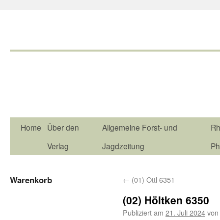
Home
Über den
Allgemeine Forst- und
Rh
Verlag
Jagdzeitung
Ph
Warenkorb
←
(01) Ottl 6351
(02) Höltken 6350
Publiziert am
21. Juli 2024
von