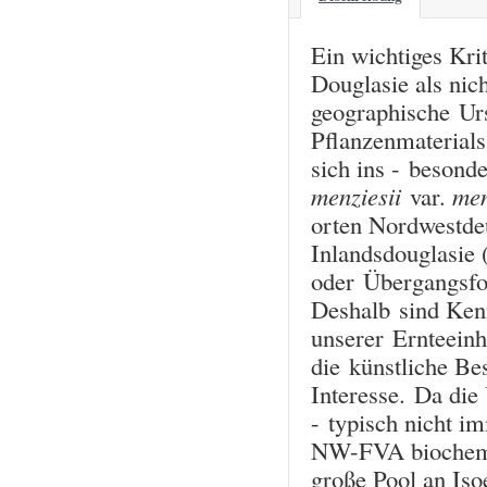
Ein wichtiges Kri
Douglasie als nic
geographische Ur
Pflanzenmaterials
sich ins - besond
menziesii
var.
men
orten Nordwestdeu
Inlandsdouglasie 
oder Übergangsfo
Deshalb sind Ken
unserer Ernteeinh
die künstliche B
Interesse. Da die
- typisch nicht i
NW-FVA biochemis
große Pool an Is