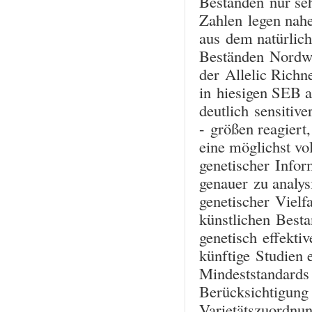
Beständen nur seh
Zahlen legen nahe
aus dem natürlich
Beständen Nordwe
der Allelic Richne
in hiesigen SEB a
deutlich sensitiv
- größen reagiert
eine möglichst vo
genetischer Info
genauer zu analys
genetischer Vielf
künstlichen Besta
genetisch effekti
künftige Studien 
Mindeststandards 
Berücksichtigung
Varietätszuordnun