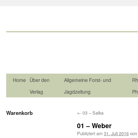
Home
Über den
Allgemeine Forst- und
Rh
Verlag
Jagdzeitung
Ph
Warenkorb
←
03 – Salka
01 – Weber
Publiziert am
31. Juli 2016
von