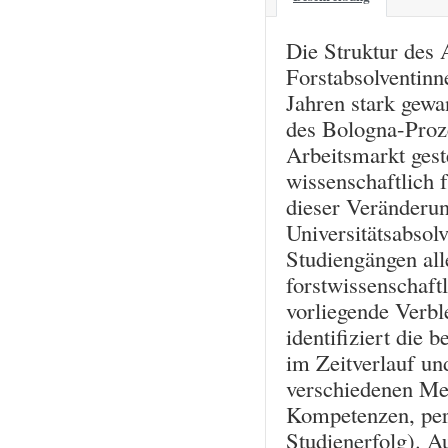
Die Struktur des 
Forstabsolventinne
Jahren stark gewa
des Bologna-Proz
Arbeitsmarkt geste
wissenschaftlich 
dieser Veränderu
Universitätsabsol
Studiengängen alle
forstwissenschaft
vorliegende Verbl
identifiziert die 
im Zeitverlauf u
verschiedenen Me
Kompetenzen, pe
Studienerfolg). A