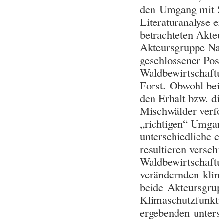
den Umgang mit S
Literaturanalyse 
betrachteten Akte
Akteursgruppe Na
geschlossener Po
Waldbewirtschaftu
Forst. Obwohl bei
den Erhalt bzw. d
Mischwälder verfo
„richtigen“ Umga
unterschiedliche c
resultieren versch
Waldbewirtschaft
verändernden kli
beide Akteursgrup
Klimaschutzfunkt
ergebenden unters