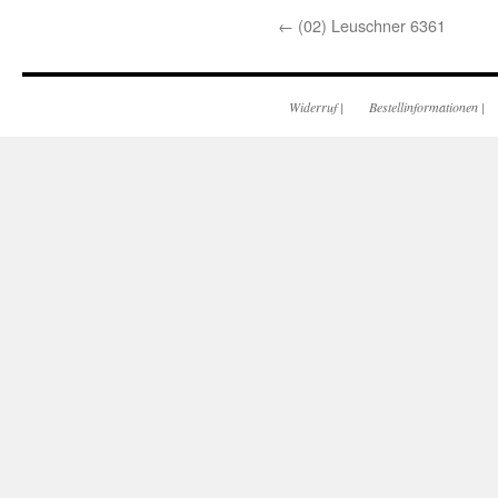
←
(02) Leuschner 6361
Widerruf
|
Bestellinformationen
|