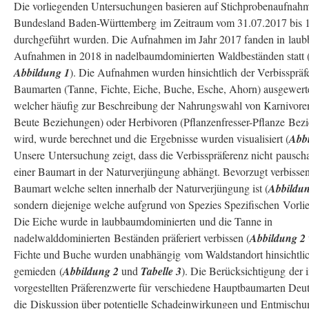
Die vorliegenden Untersuchungen basieren auf Stichprobenaufnahm
Bundesland Baden-Württemberg im Zeitraum vom 31.07.2017 bis 
durchgeführt wurden. Die Aufnahmen im Jahr 2017 fanden in laub
Aufnahmen in 2018 in nadelbaumdominierten Waldbeständen statt 
Abbildung 1
). Die Aufnahmen wurden hinsichtlich der Verbisspräfe
Baumarten (Tanne, Fichte, Eiche, Buche, Esche, Ahorn) ausgewerte
welcher häufig zur Beschreibung der Nahrungswahl von Karnivoren
Beute Beziehungen) oder Herbivoren (Pflanzenfresser-Pflanze Bez
wird, wurde berechnet und die Ergebnisse wurden visualisiert (
Abb
Unsere Untersuchung zeigt, dass die Verbisspräferenz nicht pauscha
einer Baumart in der Naturverjüngung abhängt. Bevorzugt verbissen
Baumart welche selten innerhalb der Naturverjüngung ist (
Abbildu
sondern diejenige welche aufgrund von Spezies Spezifischen Vorli
Die Eiche wurde in laubbaumdominierten und die Tanne in
nadelwalddominierten Beständen präferiert verbissen (
Abbildung 2
Fichte und Buche wurden unabhängig vom Waldstandort hinsichtlic
gemieden (
Abbildung 2
und
Tabelle 3
). Die Berücksichtigung der i
vorgestellten Präferenzwerte für verschiedene Hauptbaumarten Deuts
die Diskussion über potentielle Schadeinwirkungen und Entmischu