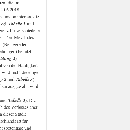
en, die im
14.06.2018
baumdominierten, die
(vgl.
Tabelle 1
und
renz für verschiedene
t. Der Ivlev-Index,
 (Beutegreifer-
iehungen) benutzt
ildung 2
).
l von der Häufigkeit
 wird nicht diejenige
ng 2
und
Tabelle 3
),
eben ausgewählt wird.
und
Tabelle 3
). Die
h des Verbisses eher
n dieser Studie
chlands ist für
ngspotentiale und