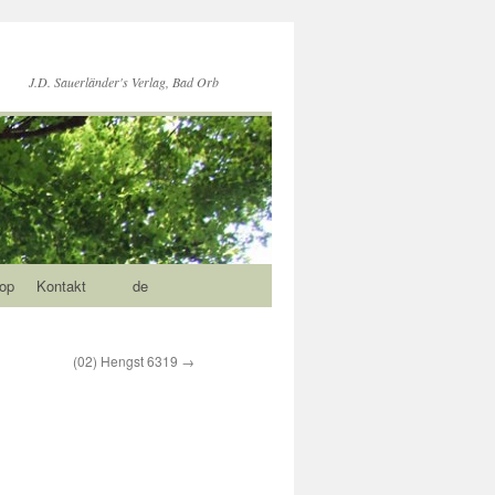
J.D. Sauerländer's Verlag, Bad Orb
op
Kontakt
de
(02) Hengst 6319
→