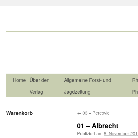
Home
Über den
Allgemeine Forst- und
Rh
Verlag
Jagdzeitung
Ph
Warenkorb
←
03 – Percovic
01 – Albrecht
Publiziert am
5. November 201