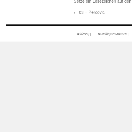
Setze ein Lesezeichen auf de
←
03 – Percovic
Widerruf
|
Bestellinformationen
|