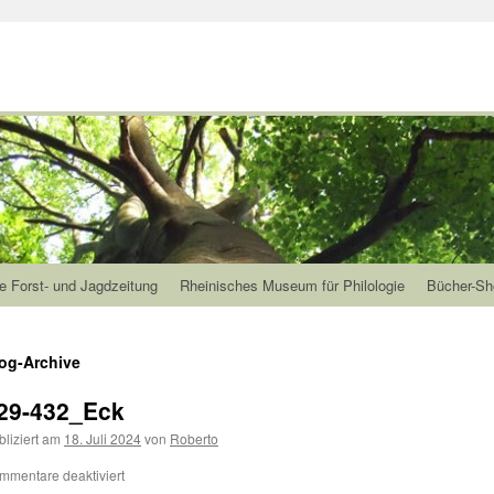
e Forst- und Jagdzeitung
Rheinisches Museum für Philologie
Bücher-Sh
og-Archive
29-432_Eck
bliziert am
18. Juli 2024
von
Roberto
mmentare deaktiviert