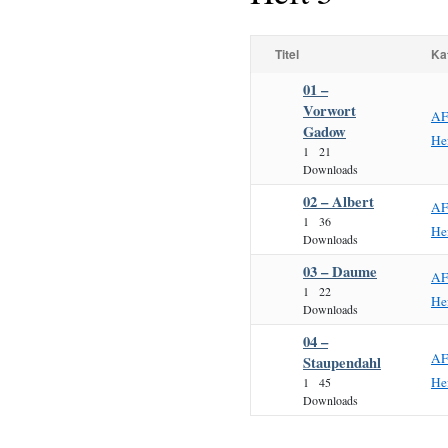
Titel
Ka
01 –
Vorwort
AF
Gadow
He
1
21
Downloads
02 – Albert
AF
1
36
He
Downloads
03 – Daume
AF
1
22
He
Downloads
04 –
AF
Staupendahl
He
1
45
Downloads