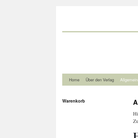
Home
Über den Verlag
Allgemein
A
Warenkorb
Hi
Zu
H