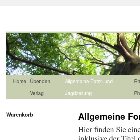
Home
Über den
Allgemeine Forst- und
Rh
Verlag
Jagdzeitung
Ph
Allgemeine Fo
Warenkorb
Hier finden Sie ein
inklusive der Tite