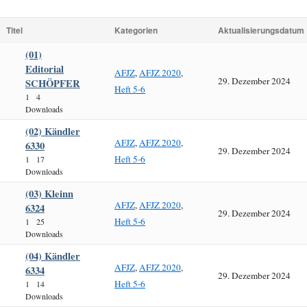
Titel
Kategorien
Aktualisierungsdatum
(01)
Editorial
AFJZ
,
AFJZ 2020
,
29. Dezember 2024
SCHÖPFER
Heft 5-6
1
4
Downloads
(02) Kändler
AFJZ
,
AFJZ 2020
,
6330
29. Dezember 2024
Heft 5-6
1
17
Downloads
(03) Kleinn
AFJZ
,
AFJZ 2020
,
6324
29. Dezember 2024
Heft 5-6
1
25
Downloads
(04) Kändler
AFJZ
,
AFJZ 2020
,
6334
29. Dezember 2024
Heft 5-6
1
14
Downloads