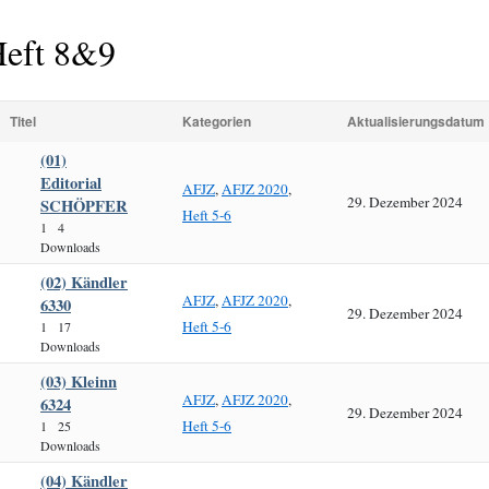
eft 8&9
Titel
Kategorien
Aktualisierungsdatum
(01)
Editorial
AFJZ
,
AFJZ 2020
,
29. Dezember 2024
SCHÖPFER
Heft 5-6
1
4
Downloads
(02) Kändler
AFJZ
,
AFJZ 2020
,
6330
29. Dezember 2024
Heft 5-6
1
17
Downloads
(03) Kleinn
AFJZ
,
AFJZ 2020
,
6324
29. Dezember 2024
Heft 5-6
1
25
Downloads
(04) Kändler