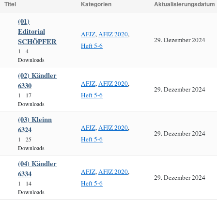
Titel
Kategorien
Aktualisierungsdatum
(01)
Editorial
AFJZ
,
AFJZ 2020
,
29. Dezember 2024
SCHÖPFER
Heft 5-6
1
4
Downloads
(02) Kändler
AFJZ
,
AFJZ 2020
,
6330
29. Dezember 2024
Heft 5-6
1
17
Downloads
(03) Kleinn
AFJZ
,
AFJZ 2020
,
6324
29. Dezember 2024
Heft 5-6
1
25
Downloads
(04) Kändler
AFJZ
,
AFJZ 2020
,
6334
29. Dezember 2024
Heft 5-6
1
14
Downloads