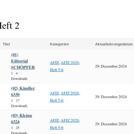
eft 2
Titel
Kategorien
Aktualisierungsdatum
(01)
Editorial
AFJZ
,
AFJZ 2020
,
29. Dezember 2024
SCHÖPFER
Heft 5-6
1
4
Downloads
(02) Kändler
AFJZ
,
AFJZ 2020
,
6330
29. Dezember 2024
Heft 5-6
1
17
Downloads
(03) Kleinn
AFJZ
,
AFJZ 2020
,
6324
29. Dezember 2024
Heft 5-6
1
25
Downloads