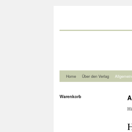
Home
Über den Verlag
Allgemein
A
Warenkorb
Hi
H