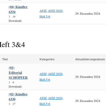
(04) Kändler
AFJZ
,
AFJZ 2020
,
6334
29. Dezember 2024
Heft 5-6
1
14
Downloads
eft 3&4
Titel
Kategorien
Aktualisierungsdatum
(01)
Editorial
AFJZ
,
AFJZ 2020
,
29. Dezember 2024
SCHÖPFER
Heft 5-6
1
4
Downloads
(02) Kändler
AFJZ
,
AFJZ 2020
,
6330
29. Dezember 2024
Heft 5-6
1
17